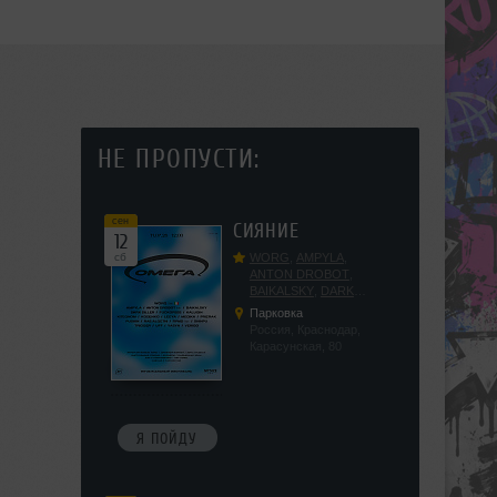
НЕ ПРОПУСТИ:
сен
СИЯНИЕ
12
сб
WORG
,
AMPYLA
,
ANTON DROBOT
,
BAIKALSKY
,
DARK
DILLER
,
FUCKOPSSS
,
Парковка
KALUGIN
,
KITEGNOM
,
Россия, Краснодар,
KODENKO
,
LEEYA
,
Карасунская, 80
MEDIKA
,
PRIZRAK
,
PUSHIN
,
RAS ALGETHI
,
RPMD
,
SHINPU
,
TRIGGER
,
UFF
,
YASYA
,
VERIGO
Я ПОЙДУ