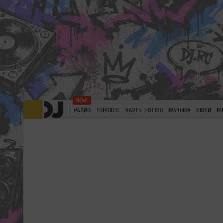
РАДИО
TOP100DJ
ЧАРТЫ HOT100
МУЗЫКА
ЛЮДИ
М