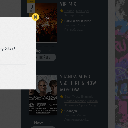
сен
VIP MIX
19
сб
Romeo
,
Ivan Spell
,
Кефир
,
Renat
Esc
Репино Ленинское
Россия, Санкт-
Петербург,
Ленинградская обл, п.
Ленинское, ул.
Советская 171
у 24/7!
Идут —
4
Я ПОЙДУ
сен
SUANDA MUSIC
19
550 HERE & NOW
сб
MOSCOW
Sean Tyas
,
Eximinds
,
Roman Messer
,
Aimoon
,
Alexander Spark
,
Sergey
Salekhov
,
Georgio Safo
,
Свобода
AlexSo
,
Tim Air
Россия, Москва,
Ленинградский
Идут —
2
проспект, 47с19