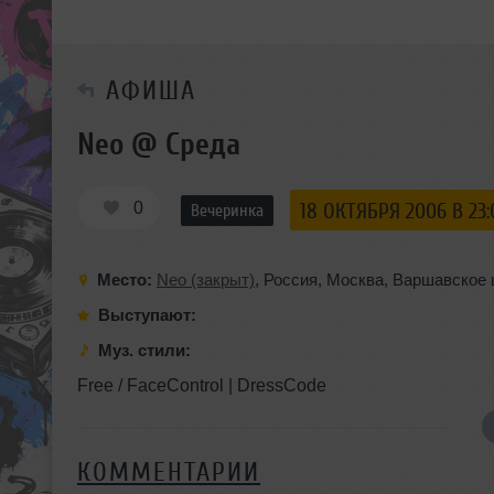
АФИША
Neo @ Среда
0
18 ОКТЯБРЯ 2006 В 23:
Вечеринка
Место:
Neo (закрыт)
,
Россия
,
Москва
,
Варшавское 
Выступают:
Муз. стили:
Free / FaceControl | DressCode
КОММЕНТАРИИ