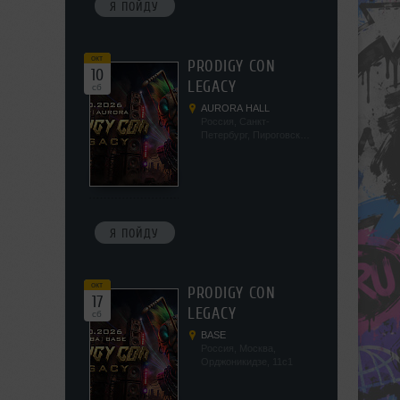
Я ПОЙДУ
окт
PRODIGY CON
10
LEGACY
сб
AURORA HALL
Россия, Санкт-
Петербург, Пироговская
наб, 5/2
Я ПОЙДУ
окт
PRODIGY CON
17
LEGACY
сб
BASE
Россия, Москва,
Орджоникидзе, 11с1