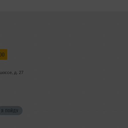
00
шоссе
,
д. 27
Я ПОЙДУ