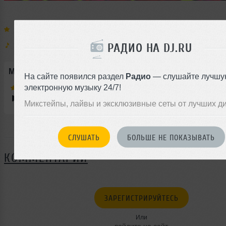
Выступают:
Lady Waks
,
DJSS
Муз. стили:
РАДИО НА DJ.RU
Миксы выступающих артистов:
На сайте появился раздел
Радио
— слушайте лучшу
электронную музыку 24/7!
Lady Waks
—
Live Mix (IBWT Boiler | Ритмы)
Микстейпы, лайвы и эксклюзивные сеты от лучших д
СЛУШАТЬ
БОЛЬШЕ НЕ ПОКАЗЫВАТЬ
Я ПОЙДУ
КОММЕНТАРИИ
ЗАРЕГИСТРИРУЙТЕСЬ
Или
войдите на сайт