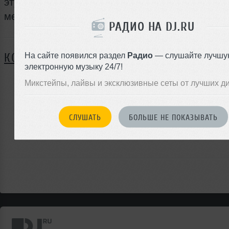
эту ночь, чтобы показать все самые лучшие с
международного RnB&amp;Hip-hop. <br />
РАДИО НА DJ.RU
Я ПОЙДУ
На сайте появился раздел
Радио
— слушайте лучшу
КОММЕНТАРИИ
электронную музыку 24/7!
Микстейпы, лайвы и эксклюзивные сеты от лучших д
ЗАРЕГИСТРИРУЙТЕСЬ
СЛУШАТЬ
БОЛЬШЕ НЕ ПОКАЗЫВАТЬ
Или
войдите на сайт
чтобы оставить комментарий