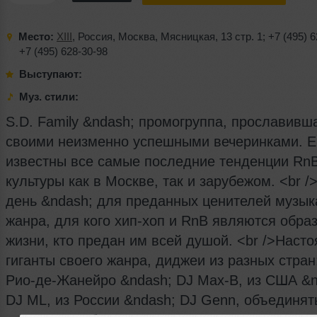
Место:
XIII
,
Россия
,
Москва
,
Мясницкая
, 13 стр. 1;
+7 (495) 
+7 (495) 628-30-98
Выступают:
Муз. стили:
S.D. Family &ndash; промогруппа, прославивш
своими неизменно успешными вечеринками. Е
известны все самые последние тенденции Rn
культуры как в Москве, так и зарубежом. <br /
день &ndash; для преданных ценителей музык
жанра, для кого хип-хоп и RnB являются обра
жизни, кто предан им всей душой. <br />Наст
гиганты своего жанра, диджеи из разных стран
Рио-де-Жанейро &ndash; DJ Max-B, из США &n
DJ ML, из России &ndash; DJ Genn, объединят