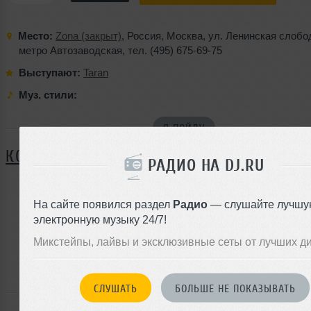
Место:
Zona (закрыт)
,
Россия
,
Москва
,
ул. Ленинская слобо
метро Автозаводская
,
тел. (495) 675-69-75
Выступают:
Taran
Муз. стили:
Я ПОЙДУ
КОММЕНТАРИИ
РАДИО НА DJ.RU
На сайте появился раздел
Радио
— слушайте лучшу
ЗАРЕГИСТРИРУЙТЕСЬ
электронную музыку 24/7!
Или
Микстейпы, лайвы и эксклюзивные сеты от лучших д
войдите на сайт
чтобы оставить комментарий
СЛУШАТЬ
БОЛЬШЕ НЕ ПОКАЗЫВАТЬ