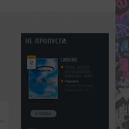
НЕ ПРОПУСТИ:
сен
СИЯНИЕ
12
сб
WORG
,
AMPYLA
,
ANTON DROBOT
,
BAIKALSKY
,
DARK
DILLER
,
FUCKOPSSS
,
Парковка
KALUGIN
,
KITEGNOM
,
Россия, Краснодар,
KODENKO
,
LEEYA
,
Карасунская, 80
MEDIKA
,
PRIZRAK
,
PUSHIN
,
RAS ALGETHI
,
RPMD
,
SHINPU
,
TRIGGER
,
UFF
,
YASYA
,
VERIGO
Я ПОЙДУ
:46