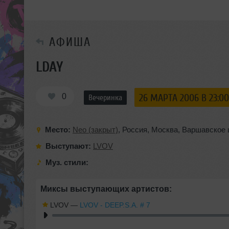
АФИША
LDAY
0
26 МАРТА 2006 В 23:00
Вечеринка
Место:
Neo (закрыт)
,
Россия
,
Москва
,
Варшавское 
Выступают:
LVOV
Муз. стили:
Миксы выступающих артистов:
LVOV
—
LVOV - DEEP.S.A. # 7