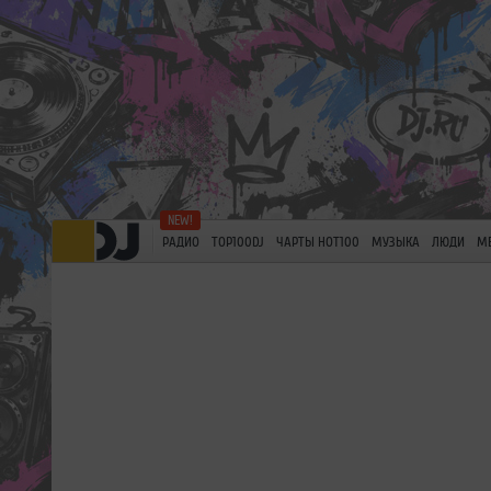
РАДИО
TOP100DJ
ЧАРТЫ HOT100
МУЗЫКА
ЛЮДИ
М