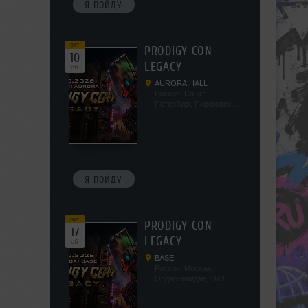
Я ПОЙДУ
окт
PRODIGY CON
10
LEGACY
сб
AURORA HALL
Россия, Санкт-
Петербург, Пироговская
наб, 5/2
Я ПОЙДУ
окт
PRODIGY CON
17
LEGACY
сб
BASE
Россия, Москва,
Орджоникидзе, 11с1