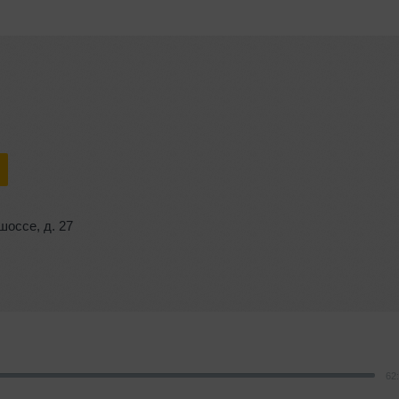
шоссе
,
д. 27
62