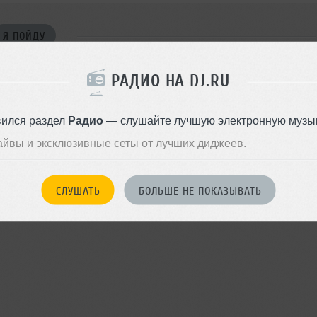
Я ПОЙДУ
РАДИО НА DJ.RU
войдите на сайт
вился раздел
Радио
— слушайте лучшую электронную музык
Или
чтобы оставить комментарий
айвы и эксклюзивные сеты от лучших диджеев.
СЛУШАТЬ
БОЛЬШЕ НЕ ПОКАЗЫВАТЬ