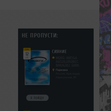
НЕ ПРОПУСТИ:
сен
СИЯНИЕ
12
сб
WORG
,
AMPYLA
,
ANTON DROBOT
,
BAIKALSKY
,
DARK
DILLER
,
FUCKOPSSS
,
Парковка
KALUGIN
,
KITEGNOM
,
Россия, Краснодар,
KODENKO
,
LEEYA
,
Карасунская, 80
MEDIKA
,
PRIZRAK
,
PUSHIN
,
RAS ALGETHI
,
RPMD
,
SHINPU
,
TRIGGER
,
UFF
,
YASYA
,
VERIGO
Я ПОЙДУ