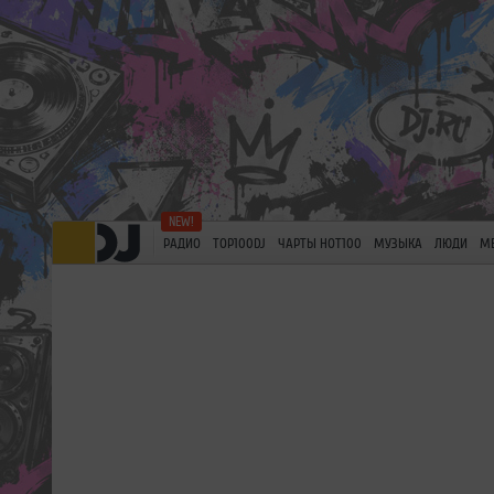
РАДИО
TOP100DJ
ЧАРТЫ HOT100
МУЗЫКА
ЛЮДИ
М