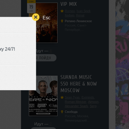
сен
VIP MIX
19
сб
Romeo
,
Ivan Spell
,
Кефир
,
Renat
Esc
Репино Ленинское
Россия, Санкт-
Петербург,
Ленинградская обл, п.
Ленинское, ул.
Советская 171
у 24/7!
Идут —
4
Я ПОЙДУ
сен
SUANDA MUSIC
19
550 HERE & NOW
сб
MOSCOW
Sean Tyas
,
Eximinds
,
Roman Messer
,
Aimoon
,
Alexander Spark
,
Sergey
Salekhov
,
Georgio Safo
,
Свобода
AlexSo
,
Tim Air
Россия, Москва,
Ленинградский
Идут —
2
проспект, 47с19