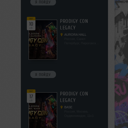
Я ПОЙДУ
окт
PRODIGY CON
10
LEGACY
сб
AURORA HALL
Россия, Санкт-
Петербург, Пироговская
наб, 5/2
Я ПОЙДУ
окт
PRODIGY CON
17
LEGACY
сб
BASE
Россия, Москва,
Орджоникидзе, 11с1