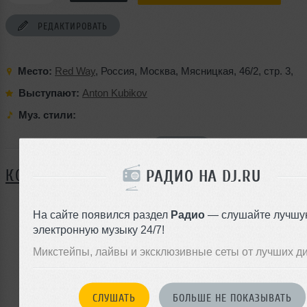
РЕДАКТИРОВАТЬ
Место:
Red Way
,
Россия
,
Москва
,
Мясницкая
,
46/2
,
стр. 3
,
Выступают:
Anton Kubikov
Муз. стили:
Я ПОЙДУ
КОММЕНТАРИИ
РАДИО НА DJ.RU
На сайте появился раздел
Радио
— слушайте лучшу
электронную музыку 24/7!
ЗАРЕГИСТРИРУЙТЕСЬ
Микстейпы, лайвы и эксклюзивные сеты от лучших д
Или
войдите на сайт
чтобы оставить комментарий
СЛУШАТЬ
БОЛЬШЕ НЕ ПОКАЗЫВАТЬ