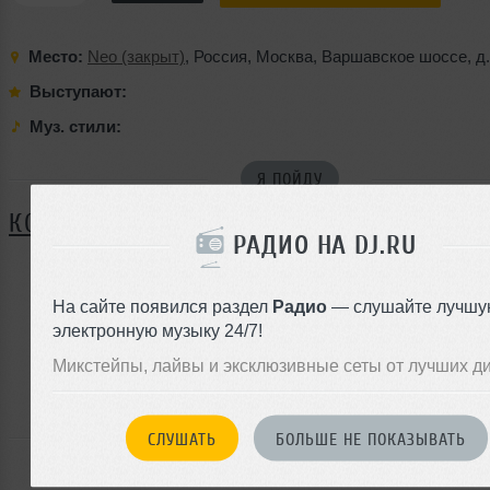
Место:
Neo (закрыт)
,
Россия
,
Москва
,
Варшавское шоссе
,
д
Выступают:
Муз. стили:
Я ПОЙДУ
КОММЕНТАРИИ
РАДИО НА DJ.RU
На сайте появился раздел
Радио
— слушайте лучшу
ЗАРЕГИСТРИРУЙТЕСЬ
электронную музыку 24/7!
Или
Микстейпы, лайвы и эксклюзивные сеты от лучших д
войдите на сайт
чтобы оставить комментарий
СЛУШАТЬ
БОЛЬШЕ НЕ ПОКАЗЫВАТЬ