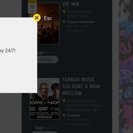
сен
VIP MIX
19
сб
Romeo
,
Ivan Spell
,
Кефир
,
Renat
Esc
Репино Ленинское
Россия, Санкт-
Петербург,
Ленинградская обл, п.
Ленинское, ул.
Советская 171
у 24/7!
Идут —
4
Я ПОЙДУ
сен
SUANDA MUSIC
19
550 HERE & NOW
сб
MOSCOW
Sean Tyas
,
Eximinds
,
Roman Messer
,
Aimoon
,
Alexander Spark
,
Sergey
Salekhov
,
Georgio Safo
,
Свобода
AlexSo
,
Tim Air
Россия, Москва,
Ленинградский
Идут —
2
проспект, 47с19