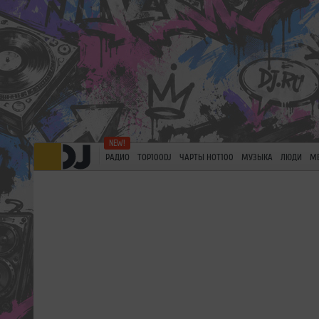
РАДИО
TOP100DJ
ЧАРТЫ HOT100
МУЗЫКА
ЛЮДИ
М