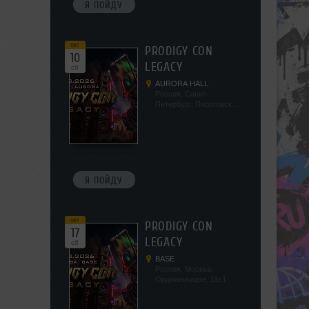
Я ПОЙДУ
окт
PRODIGY CON
10
LEGACY
сб
AURORA HALL
Россия, Санкт-
Петербург, Пироговская
наб, 5/2
Я ПОЙДУ
окт
PRODIGY CON
17
LEGACY
сб
BASE
Россия, Москва,
Орджоникидзе, 11с1