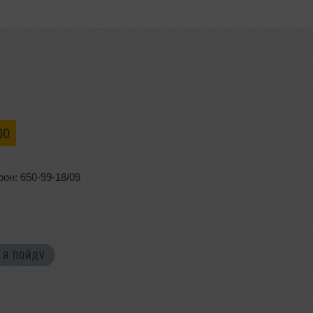
00
он: 650-99-18/09
Я ПОЙДУ