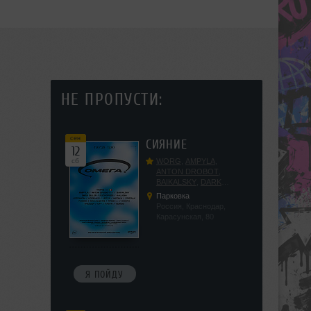
НЕ ПРОПУСТИ:
сен
СИЯНИЕ
12
сб
WORG
,
AMPYLA
,
ANTON DROBOT
,
BAIKALSKY
,
DARK
DILLER
,
FUCKOPSSS
,
Парковка
KALUGIN
,
KITEGNOM
,
Россия, Краснодар,
KODENKO
,
LEEYA
,
Карасунская, 80
MEDIKA
,
PRIZRAK
,
PUSHIN
,
RAS ALGETHI
,
RPMD
,
SHINPU
,
TRIGGER
,
UFF
,
YASYA
,
VERIGO
Я ПОЙДУ