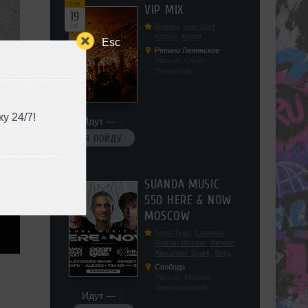
сен
VIP MIX
19
сб
Romeo
,
Ivan Spell
,
Кефир
,
Renat
Esc
Репино Ленинское
Россия, Санкт-
Петербург,
Ленинградская обл, п.
Ленинское, ул.
Советская 171
у 24/7!
Идут —
4
Я ПОЙДУ
сен
SUANDA MUSIC
19
550 HERE & NOW
сб
MOSCOW
Sean Tyas
,
Eximinds
,
Roman Messer
,
Aimoon
,
Alexander Spark
,
Sergey
Salekhov
,
Georgio Safo
,
Свобода
AlexSo
,
Tim Air
Россия, Москва,
Ленинградский
Идут —
2
проспект, 47с19