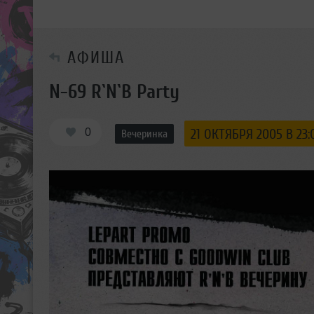
АФИША
N-69 R`N`B Party
0
21 ОКТЯБРЯ 2005 В 23:
Вечеринка