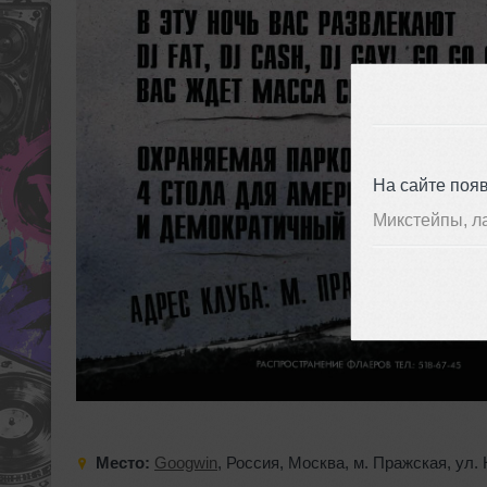
На сайте поя
Микстейпы, л
Место:
Googwin
,
Россия
,
Москва
,
м. Пражская
,
ул.