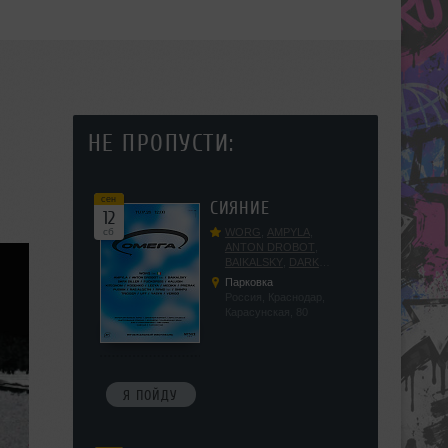
НЕ ПРОПУСТИ:
сен
СИЯНИЕ
12
сб
WORG
,
AMPYLA
,
ANTON DROBOT
,
BAIKALSKY
,
DARK
DILLER
,
FUCKOPSSS
,
Парковка
KALUGIN
,
KITEGNOM
,
Россия, Краснодар,
KODENKO
,
LEEYA
,
Карасунская, 80
MEDIKA
,
PRIZRAK
,
PUSHIN
,
RAS ALGETHI
,
RPMD
,
SHINPU
,
TRIGGER
,
UFF
,
YASYA
,
VERIGO
Я ПОЙДУ