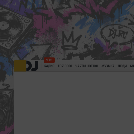
РАДИО
TOP100DJ
ЧАРТЫ HOT100
МУЗЫКА
ЛЮДИ
М