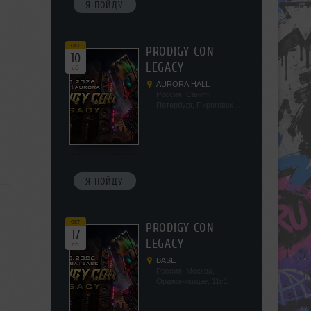
Я ПОЙДУ
окт
PRODIGY CON
10
LEGACY
сб
AURORA HALL
Россия, Санкт-
Петербург, Пироговская
наб, 5/2
Я ПОЙДУ
окт
PRODIGY CON
17
LEGACY
сб
BASE
Россия, Москва,
Орджоникидзе, 11с1