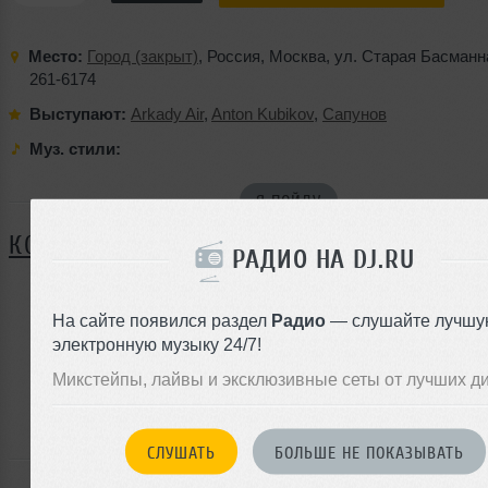
Место:
Город (закрыт)
,
Россия
,
Москва
,
ул. Старая Басманн
261-6174
Выступают:
Arkady Air
,
Anton Kubikov
,
Сапунов
Муз. стили:
Я ПОЙДУ
КОММЕНТАРИИ
РАДИО НА DJ.RU
На сайте появился раздел
Радио
— слушайте лучшу
ЗАРЕГИСТРИРУЙТЕСЬ
электронную музыку 24/7!
Или
Микстейпы, лайвы и эксклюзивные сеты от лучших д
войдите на сайт
чтобы оставить комментарий
СЛУШАТЬ
БОЛЬШЕ НЕ ПОКАЗЫВАТЬ