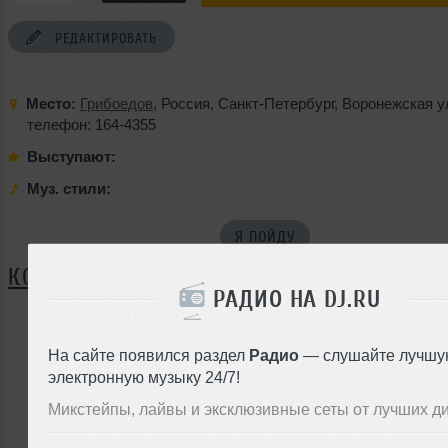
РЕДАКТИРОВАТЬ
Место:
Грибоедов
,
Россия
,
Санкт-Петербург
,
Воронежская у
телефон: 164-4355
Выступают:
Муз. стили:
Я ПОЙДУ
КОММЕНТАРИИ
РАДИО НА DJ.RU
На сайте появился раздел
Радио
— слушайте лучшу
ЗАРЕГИСТРИРУЙТЕСЬ
электронную музыку 24/7!
Или
Микстейпы, лайвы и эксклюзивные сеты от лучших д
войдите на сайт
чтобы оставить комментарий