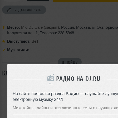
РЕДАКТИРОВАТЬ
Место:
Mio DJ Cafe (закрыт)
,
Россия
,
Москва
,
м. Октябрьск
Калужская пл.
,
1
,
Телефон: 238-5848
Выступают:
Bell
Муз. стили:
Я ПОЙДУ
КОММЕНТАРИИ
РАДИО НА DJ.RU
На сайте появился раздел
Радио
— слушайте лучшу
ЗАРЕГИСТРИРУЙТЕСЬ
электронную музыку 24/7!
Или
Микстейпы, лайвы и эксклюзивные сеты от лучших д
войдите на сайт
чтобы оставить комментарий