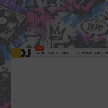
РАДИО
TOP100DJ
ЧАРТЫ HOT100
МУЗЫКА
ЛЮДИ
М