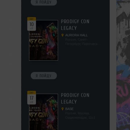
Я ПОЙДУ
окт
PRODIGY CON
10
LEGACY
сб
AURORA HALL
Россия, Санкт-
Петербург, Пироговская
наб, 5/2
Я ПОЙДУ
окт
PRODIGY CON
17
LEGACY
сб
BASE
Россия, Москва,
Орджоникидзе, 11с1