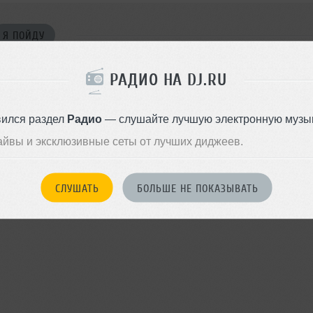
Я ПОЙДУ
РАДИО НА DJ.RU
войдите на сайт
вился раздел
Радио
— слушайте лучшую электронную музык
Или
чтобы оставить комментарий
айвы и эксклюзивные сеты от лучших диджеев.
СЛУШАТЬ
БОЛЬШЕ НЕ ПОКАЗЫВАТЬ