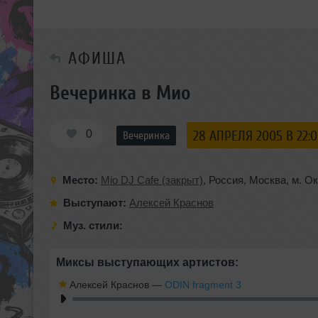
АФИША
Вечеринка в Мио
0
28 АПРЕЛЯ 2005 В 22:
Вечеринка
Место:
Mio DJ Cafe (закрыт)
,
Россия
,
Москва
,
м. О
Выступают:
Алексей Краснов
Муз. стили:
Миксы выступающих артистов:
Алексей Краснов
—
ODIN fragment 3