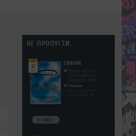
НЕ ПРОПУСТИ:
сен
СИЯНИЕ
12
сб
WORG
,
AMPYLA
,
ANTON DROBOT
,
BAIKALSKY
,
DARK
DILLER
,
FUCKOPSSS
,
Парковка
KALUGIN
,
KITEGNOM
,
Россия, Краснодар,
KODENKO
,
LEEYA
,
Карасунская, 80
MEDIKA
,
PRIZRAK
,
PUSHIN
,
RAS ALGETHI
,
RPMD
,
SHINPU
,
TRIGGER
,
UFF
,
YASYA
,
VERIGO
Я ПОЙДУ
:05