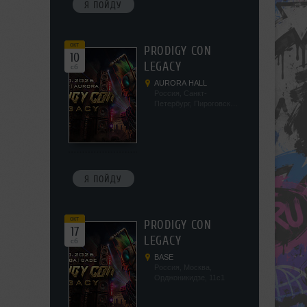
Я ПОЙДУ
окт
PRODIGY CON
10
LEGACY
сб
AURORA HALL
Россия, Санкт-
Петербург, Пироговская
наб, 5/2
Я ПОЙДУ
окт
PRODIGY CON
17
LEGACY
сб
BASE
Россия, Москва,
Орджоникидзе, 11с1