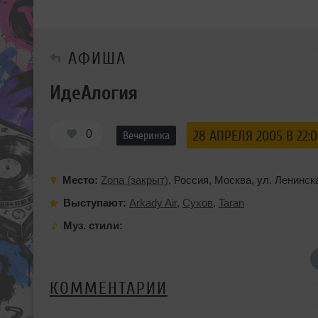
АФИША
ИдеАлогия
0
28 АПРЕЛЯ 2005 В 22:
Вечеринка
Место:
Zona (закрыт)
,
Россия
,
Москва
,
ул. Ленинск
Выступают:
Arkady Air
,
Сухов
,
Taran
Муз. стили:
КОММЕНТАРИИ