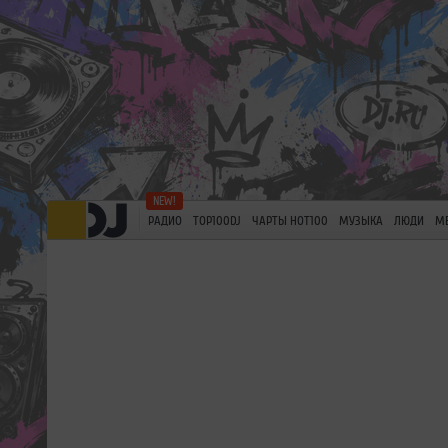
РАДИО
TOP100DJ
ЧАРТЫ HOT100
МУЗЫКА
ЛЮДИ
М