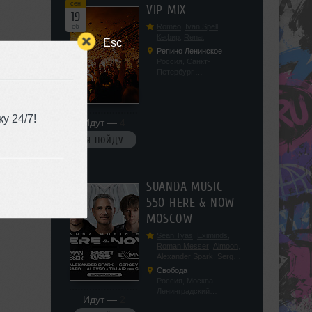
сен
VIP MIX
19
сб
Romeo
,
Ivan Spell
,
Кефир
,
Renat
Esc
Репино Ленинское
Россия, Санкт-
Петербург,
Ленинградская обл, п.
Ленинское, ул.
Советская 171
у 24/7!
Идут —
4
Я ПОЙДУ
сен
SUANDA MUSIC
19
550 HERE & NOW
сб
MOSCOW
Sean Tyas
,
Eximinds
,
Roman Messer
,
Aimoon
,
Alexander Spark
,
Sergey
Salekhov
,
Georgio Safo
,
Свобода
AlexSo
,
Tim Air
Россия, Москва,
Ленинградский
Идут —
2
проспект, 47с19