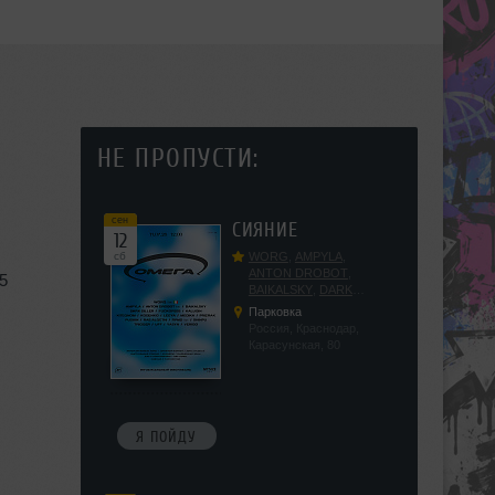
НЕ ПРОПУСТИ:
сен
СИЯНИЕ
12
сб
WORG
,
AMPYLA
,
ANTON DROBOT
,
75
BAIKALSKY
,
DARK
DILLER
,
FUCKOPSSS
,
Парковка
KALUGIN
,
KITEGNOM
,
Россия, Краснодар,
KODENKO
,
LEEYA
,
Карасунская, 80
MEDIKA
,
PRIZRAK
,
PUSHIN
,
RAS ALGETHI
,
RPMD
,
SHINPU
,
TRIGGER
,
UFF
,
YASYA
,
VERIGO
Я ПОЙДУ