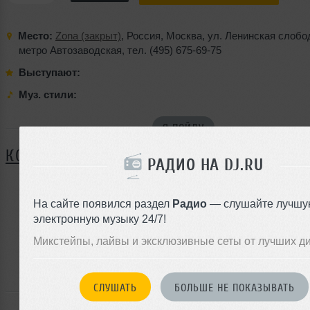
Место:
Zona (закрыт)
,
Россия
,
Москва
,
ул. Ленинская слобо
метро Автозаводская
,
тел. (495) 675-69-75
Выступают:
Муз. стили:
Я ПОЙДУ
КОММЕНТАРИИ
РАДИО НА DJ.RU
На сайте появился раздел
Радио
— слушайте лучшу
ЗАРЕГИСТРИРУЙТЕСЬ
электронную музыку 24/7!
Или
Микстейпы, лайвы и эксклюзивные сеты от лучших д
войдите на сайт
чтобы оставить комментарий
СЛУШАТЬ
БОЛЬШЕ НЕ ПОКАЗЫВАТЬ