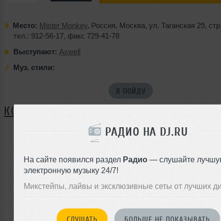
Место:
Mister Monkey
,
Россия
,
Москва
,
ул. Таганская 29
,
стр
тел.: 912-56-17
,
факс 729-41-78
Выступают:
Axwell
Муз. стили:
Я ПОЙДУ
КОММЕНТАРИИ
РАДИО НА DJ.RU
ЗАРЕГИСТРИРУЙТЕСЬ
На сайте появился раздел
Радио
— слушайте лучшу
Или
электронную музыку 24/7!
войдите на сайт
Микстейпы, лайвы и эксклюзивные сеты от лучших д
чтобы оставить комментарий
СЛУШАТЬ
БОЛЬШЕ НЕ ПОКАЗЫВАТЬ