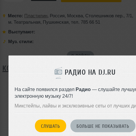
Место:
Пластилин
,
Россия
,
Москва
,
Столешников пер.
,
7/1
,
м. Театральная
,
Пушкинская
,
тел. 785 66 51
Выступают:
Муз. стили:
Я ПОЙДУ
КОММЕНТАРИИ
РАДИО НА DJ.RU
На сайте появился раздел
Радио
— слушайте лучшу
ЗАРЕГИСТРИРУЙТЕСЬ
электронную музыку 24/7!
Или
Микстейпы, лайвы и эксклюзивные сеты от лучших д
войдите на сайт
чтобы оставить комментарий
СЛУШАТЬ
БОЛЬШЕ НЕ ПОКАЗЫВАТЬ