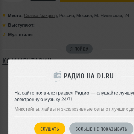
Место:
Сказка (закрыт)
,
Россия
,
Москва
,
М. Никитская
,
24
Выступают:
Муз. стили:
Я ПОЙДУ
КОММЕНТАРИИ
РАДИО НА DJ.RU
ЗАРЕГИСТРИРУЙТЕСЬ
На сайте появился раздел
Радио
— слушайте лучшу
Или
электронную музыку 24/7!
войдите на сайт
чтобы оставить комментарий
Микстейпы, лайвы и эксклюзивные сеты от лучших д
СЛУШАТЬ
БОЛЬШЕ НЕ ПОКАЗЫВАТЬ