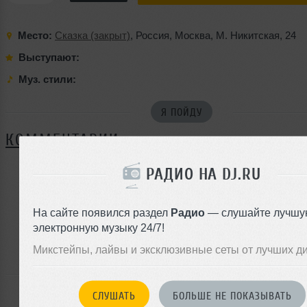
Место:
Сказка (закрыт)
,
Россия
,
Москва
,
М. Никитская
,
24
Выступают:
Муз. стили:
Я ПОЙДУ
КОММЕНТАРИИ
РАДИО НА DJ.RU
ЗАРЕГИСТРИРУЙТЕСЬ
На сайте появился раздел
Радио
— слушайте лучшу
Или
электронную музыку 24/7!
войдите на сайт
чтобы оставить комментарий
Микстейпы, лайвы и эксклюзивные сеты от лучших д
СЛУШАТЬ
БОЛЬШЕ НЕ ПОКАЗЫВАТЬ