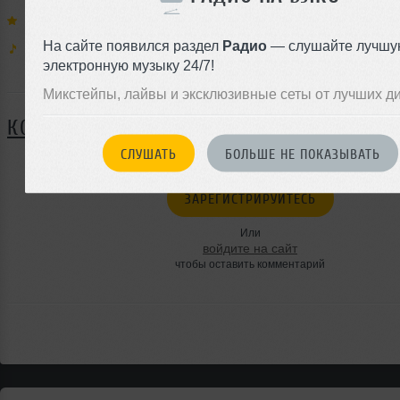
Выступают:
Jazzman
,
Новак
На сайте появился раздел
Радио
— слушайте лучшу
Муз. стили:
электронную музыку 24/7!
Я ПОЙДУ
Микстейпы, лайвы и эксклюзивные сеты от лучших д
КОММЕНТАРИИ
СЛУШАТЬ
БОЛЬШЕ НЕ ПОКАЗЫВАТЬ
ЗАРЕГИСТРИРУЙТЕСЬ
Или
войдите на сайт
чтобы оставить комментарий