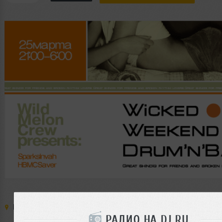
Место:
Все Свои
,
Россия
,
Москва
,
м. Краснопресненская
,
РАДИО НА DJ.RU
Волков пер. д. 13
,
т. 506-2989