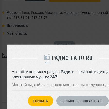
Место:
Шале
,
Россия
,
Москва
,
м. Нагорная
,
Электролитный 
тел 317-61-01
,
317-95-77
Выступают:
Муз. стили:
Я ПОЙДУ
КОММЕНТАРИИ
РАДИО НА DJ.RU
На сайте появился раздел
Радио
— слушайте лучшу
ЗАРЕГИСТРИРУЙТЕСЬ
электронную музыку 24/7!
Или
Микстейпы, лайвы и эксклюзивные сеты от лучших д
войдите на сайт
чтобы оставить комментарий
СЛУШАТЬ
БОЛЬШЕ НЕ ПОКАЗЫВАТЬ