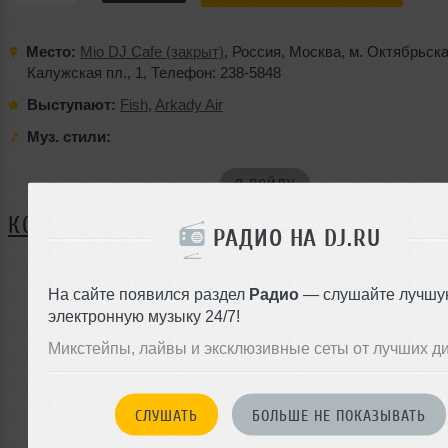
Место:
Mio DJ Cafe (закрыт)
,
Россия
,
Москва
,
м. Октябрьск
Калужская пл.
,
1
,
Телефон: 238-5848
Выступают:
Fish
,
Arkady Air
Муз. стили:
Я ПОЙДУ
КОММЕНТАРИИ
РАДИО НА DJ.RU
На сайте появился раздел
Радио
— слушайте лучшу
ЗАРЕГИСТРИРУЙТЕСЬ
электронную музыку 24/7!
Или
Микстейпы, лайвы и эксклюзивные сеты от лучших д
войдите на сайт
чтобы оставить комментарий
СЛУШАТЬ
БОЛЬШЕ НЕ ПОКАЗЫВАТЬ