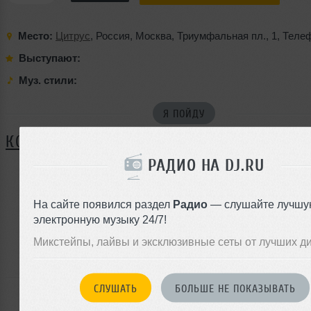
Место:
Цитрус
,
Россия
,
Москва
,
Триумфальная пл.
,
1
,
Телеф
Выступают:
Муз. стили:
Я ПОЙДУ
КОММЕНТАРИИ
РАДИО НА DJ.RU
ЗАРЕГИСТРИРУЙТЕСЬ
На сайте появился раздел
Радио
— слушайте лучшу
электронную музыку 24/7!
Или
войдите на сайт
Микстейпы, лайвы и эксклюзивные сеты от лучших д
чтобы оставить комментарий
СЛУШАТЬ
БОЛЬШЕ НЕ ПОКАЗЫВАТЬ