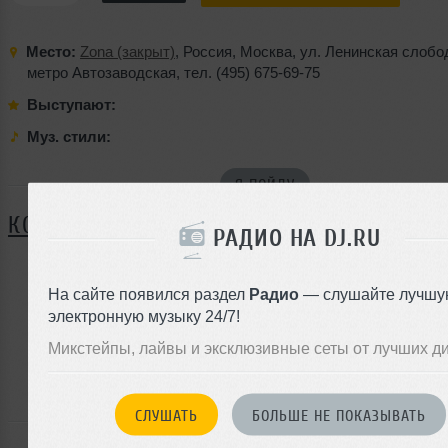
Место:
Zona (закрыт)
,
Россия
,
Москва
,
ул. Ленинская слобо
метро Автозаводская
,
тел. (495) 675-69-75
Выступают:
Муз. стили:
Я ПОЙДУ
КОММЕНТАРИИ
РАДИО НА DJ.RU
На сайте появился раздел
Радио
— слушайте лучшу
ЗАРЕГИСТРИРУЙТЕСЬ
электронную музыку 24/7!
Или
Микстейпы, лайвы и эксклюзивные сеты от лучших д
войдите на сайт
чтобы оставить комментарий
СЛУШАТЬ
БОЛЬШЕ НЕ ПОКАЗЫВАТЬ