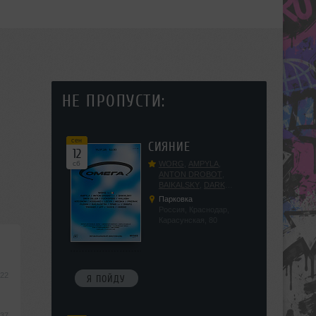
НЕ ПРОПУСТИ:
сен
СИЯНИЕ
12
сб
WORG
,
AMPYLA
,
ANTON DROBOT
,
BAIKALSKY
,
DARK
DILLER
,
FUCKOPSSS
,
Парковка
KALUGIN
,
KITEGNOM
,
Россия, Краснодар,
KODENKO
,
LEEYA
,
Карасунская, 80
MEDIKA
,
PRIZRAK
,
PUSHIN
,
RAS ALGETHI
,
RPMD
,
SHINPU
,
TRIGGER
,
UFF
,
YASYA
,
VERIGO
:22
Я ПОЙДУ
:37