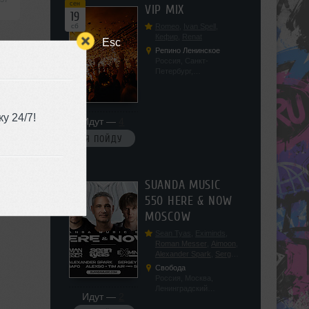
сен
VIP MIX
19
сб
Romeo
,
Ivan Spell
,
Кефир
,
Renat
Esc
Репино Ленинское
Россия, Санкт-
Петербург,
Ленинградская обл, п.
Ленинское, ул.
Советская 171
у 24/7!
Идут —
4
Я ПОЙДУ
сен
SUANDA MUSIC
19
550 HERE & NOW
сб
MOSCOW
Sean Tyas
,
Eximinds
,
Roman Messer
,
Aimoon
,
Alexander Spark
,
Sergey
Salekhov
,
Georgio Safo
,
Свобода
AlexSo
,
Tim Air
Россия, Москва,
Ленинградский
Идут —
2
проспект, 47с19