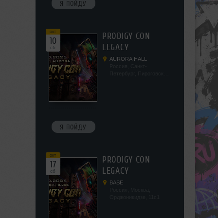
Я ПОЙДУ
окт
PRODIGY CON
10
LEGACY
сб
AURORA HALL
Россия, Санкт-
Петербург, Пироговская
наб, 5/2
Я ПОЙДУ
окт
PRODIGY CON
17
LEGACY
сб
BASE
Россия, Москва,
Орджоникидзе, 11с1