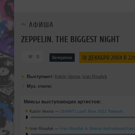
АФИША
ZEPPELIN. THE BIGGEST NIGHT
0
18 ДЕКАБРЯ 2004 В 22:
Вечеринка
Выступают:
Katrin Vesna
,
Ivan Roudyk
Муз. стили:
Миксы выступающих артистов:
Katrin Vesna
—
SHANTI LovE Mixx 2011 Rework
Ivan Roudyk
—
Ivan Roudyk & Shena-Aphrodisiac(Hard