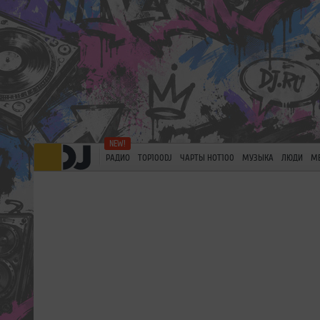
РАДИО
TOP100DJ
ЧАРТЫ HOT100
МУЗЫКА
ЛЮДИ
М