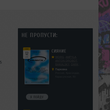
НЕ ПРОПУСТИ:
сен
СИЯНИЕ
12
сб
WORG
,
AMPYLA
,
ANTON DROBOT
,
75
BAIKALSKY
,
DARK
DILLER
,
FUCKOPSSS
,
Парковка
KALUGIN
,
KITEGNOM
,
Россия, Краснодар,
KODENKO
,
LEEYA
,
Карасунская, 80
MEDIKA
,
PRIZRAK
,
PUSHIN
,
RAS ALGETHI
,
RPMD
,
SHINPU
,
TRIGGER
,
UFF
,
YASYA
,
VERIGO
Я ПОЙДУ