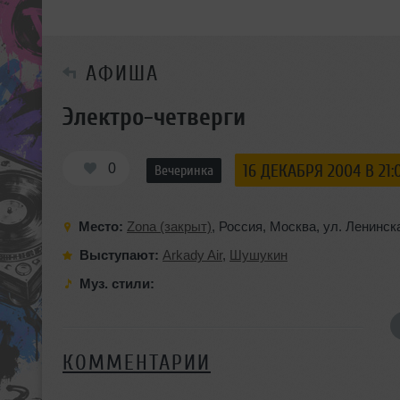
АФИША
Электро-четверги
0
16 ДЕКАБРЯ 2004 В 21:
Вечеринка
Место:
Zona (закрыт)
,
Россия
,
Москва
,
ул. Ленинск
Выступают:
Arkady Air
,
Шушукин
Муз. стили:
КОММЕНТАРИИ