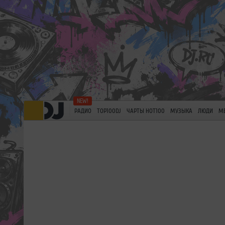
РАДИО
TOP100DJ
ЧАРТЫ HOT100
МУЗЫКА
ЛЮДИ
М