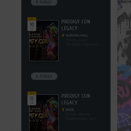
Я ПОЙДУ
окт
PRODIGY CON
10
LEGACY
сб
AURORA HALL
Россия, Санкт-
Петербург, Пироговская
наб, 5/2
Я ПОЙДУ
окт
PRODIGY CON
17
LEGACY
сб
BASE
Россия, Москва,
Орджоникидзе, 11с1