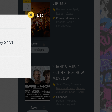
сен
VIP MIX
19
сб
Romeo
,
Ivan Spell
,
Кефир
,
Renat
Esc
Репино Ленинское
Россия, Санкт-
Петербург,
Ленинградская обл, п.
Ленинское, ул.
Советская 171
у 24/7!
Идут —
4
Я ПОЙДУ
сен
SUANDA MUSIC
19
550 HERE & NOW
сб
MOSCOW
Sean Tyas
,
Eximinds
,
Roman Messer
,
Aimoon
,
Alexander Spark
,
Sergey
Salekhov
,
Georgio Safo
,
Свобода
AlexSo
,
Tim Air
Россия, Москва,
Ленинградский
Идут —
2
проспект, 47с19