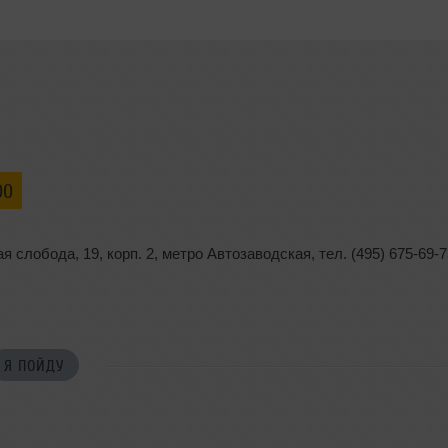
00
ая слобода
,
19
,
корп. 2
,
метро Автозаводская
,
тел. (495) 675-69-
Я ПОЙДУ