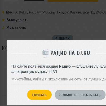
Место:
Keks
,
Россия
,
Москва
,
Тимура Фрунзе
,
дом 11
,
246-0
Выступают:
Муз. стили:
Я ПОЙДУ
КОММЕНТАРИИ
РАДИО НА DJ.RU
На сайте появился раздел
Радио
— слушайте лучшу
ЗАРЕГИСТРИРУЙТЕСЬ
электронную музыку 24/7!
Или
Микстейпы, лайвы и эксклюзивные сеты от лучших д
войдите на сайт
чтобы оставить комментарий
СЛУШАТЬ
БОЛЬШЕ НЕ ПОКАЗЫВАТЬ