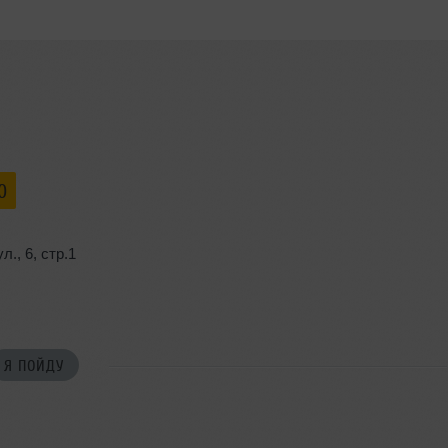
0
ул.
,
6
,
стр.1
Я ПОЙДУ