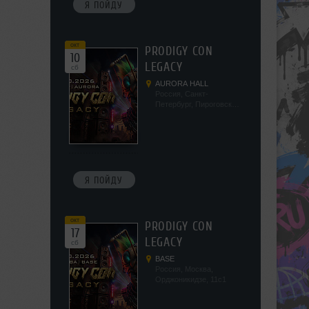
Я ПОЙДУ
окт
PRODIGY CON
10
LEGACY
сб
AURORA HALL
Россия, Санкт-
Петербург, Пироговская
наб, 5/2
Я ПОЙДУ
окт
PRODIGY CON
17
LEGACY
сб
BASE
Россия, Москва,
Орджоникидзе, 11с1