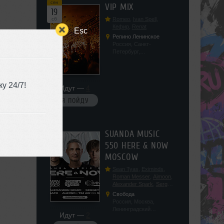
сен
VIP MIX
19
сб
Romeo
,
Ivan Spell
,
Кефир
,
Renat
Esc
Репино Ленинское
Россия, Санкт-
Петербург,
Ленинградская обл, п.
Ленинское, ул.
Советская 171
у 24/7!
Идут —
4
Я ПОЙДУ
сен
SUANDA MUSIC
19
550 HERE & NOW
сб
MOSCOW
Sean Tyas
,
Eximinds
,
Roman Messer
,
Aimoon
,
Alexander Spark
,
Sergey
Salekhov
,
Georgio Safo
,
Свобода
AlexSo
,
Tim Air
Россия, Москва,
Ленинградский
Идут —
2
проспект, 47с19