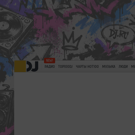
РАДИО
TOP100DJ
ЧАРТЫ HOT100
МУЗЫКА
ЛЮДИ
М