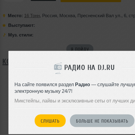
Место:
16 Тонн
,
Россия
,
Москва
,
Пресненский Вал ул.
,
6
,
стр
Выступают:
Муз. стили:
Я ПОЙДУ
КОММЕНТАРИИ
РАДИО НА DJ.RU
На сайте появился раздел
Радио
— слушайте лучшу
ЗАРЕГИСТРИРУЙТЕСЬ
электронную музыку 24/7!
Или
Микстейпы, лайвы и эксклюзивные сеты от лучших д
войдите на сайт
чтобы оставить комментарий
СЛУШАТЬ
БОЛЬШЕ НЕ ПОКАЗЫВАТЬ