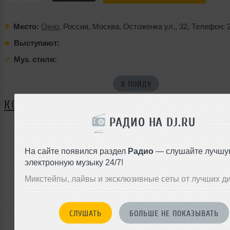
Место:
Окно
,
Россия
,
Москва
,
Остоженка ул.
,
32
,
Телефон: 
Выступают:
Муз. стили:
Я ПОЙДУ
КОММЕНТАРИИ
РАДИО НА DJ.RU
ЗАРЕГИСТРИРУЙТЕСЬ
На сайте появился раздел
Радио
— слушайте лучшу
электронную музыку 24/7!
Или
войдите на сайт
Микстейпы, лайвы и эксклюзивные сеты от лучших д
чтобы оставить комментарий
СЛУШАТЬ
БОЛЬШЕ НЕ ПОКАЗЫВАТЬ