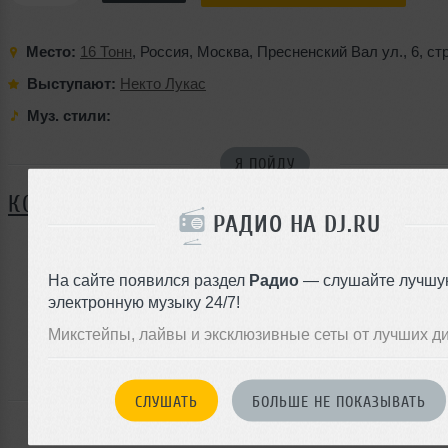
Место:
16 Тонн
,
Россия
,
Москва
,
Пресненский Вал ул.
,
6
,
стр
Выступают:
Некто Лукас
Муз. стили:
Я ПОЙДУ
КОММЕНТАРИИ
РАДИО НА DJ.RU
На сайте появился раздел
Радио
— слушайте лучшу
ЗАРЕГИСТРИРУЙТЕСЬ
электронную музыку 24/7!
Или
Микстейпы, лайвы и эксклюзивные сеты от лучших д
войдите на сайт
чтобы оставить комментарий
СЛУШАТЬ
БОЛЬШЕ НЕ ПОКАЗЫВАТЬ