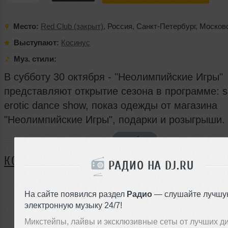
Место:
Red Club (закрыт)
,
Россия
,
Санкт-Петербург
,
Московс
Выступают:
Косинус
Муз. стили:
В субботу 30 октября - "Неолимпийские Игры"
представляют открытие сезона в программе: 
erotic dance show, показ одежды от магазина
"Неолимпийские Игры", подарки и розыгрыши.
Я ПОЙДУ
КОММЕНТАРИИ
РАДИО НА DJ.RU
На сайте появился раздел
Радио
— слушайте лучшу
ЗАРЕГИСТРИРУЙТЕСЬ
электронную музыку 24/7!
Микстейпы, лайвы и эксклюзивные сеты от лучших д
Или