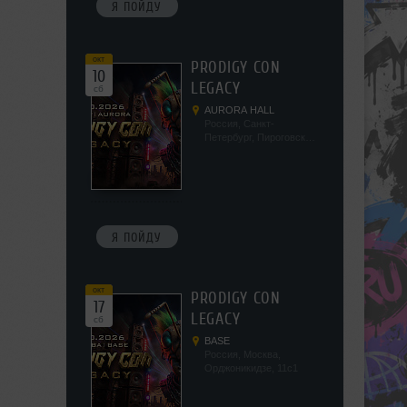
Я ПОЙДУ
окт
PRODIGY CON
10
LEGACY
сб
AURORA HALL
Россия, Санкт-
Петербург, Пироговская
наб, 5/2
Я ПОЙДУ
окт
PRODIGY CON
17
LEGACY
сб
BASE
Россия, Москва,
Орджоникидзе, 11с1