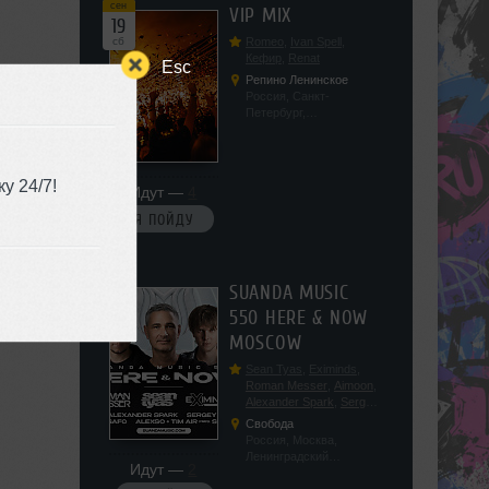
сен
VIP MIX
19
сб
Romeo
,
Ivan Spell
,
Кефир
,
Renat
Esc
Репино Ленинское
Россия, Санкт-
Петербург,
Ленинградская обл, п.
Ленинское, ул.
Советская 171
у 24/7!
Идут —
4
Я ПОЙДУ
сен
SUANDA MUSIC
19
550 HERE & NOW
сб
MOSCOW
Sean Tyas
,
Eximinds
,
Roman Messer
,
Aimoon
,
Alexander Spark
,
Sergey
Salekhov
,
Georgio Safo
,
Свобода
AlexSo
,
Tim Air
Россия, Москва,
Ленинградский
Идут —
2
проспект, 47с19