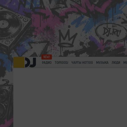
РАДИО
TOP100DJ
ЧАРТЫ HOT100
МУЗЫКА
ЛЮДИ
М