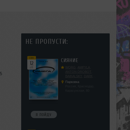
НЕ ПРОПУСТИ:
сен
СИЯНИЕ
12
сб
WORG
,
AMPYLA
,
ANTON DROBOT
,
75
BAIKALSKY
,
DARK
DILLER
,
FUCKOPSSS
,
Парковка
KALUGIN
,
KITEGNOM
,
Россия, Краснодар,
KODENKO
,
LEEYA
,
Карасунская, 80
MEDIKA
,
PRIZRAK
,
PUSHIN
,
RAS ALGETHI
,
RPMD
,
SHINPU
,
TRIGGER
,
UFF
,
YASYA
,
VERIGO
Я ПОЙДУ