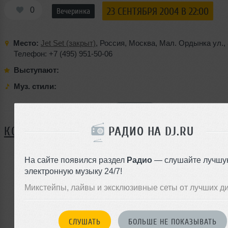
0
23 СЕНТЯБРЯ 2004 В 22:00
Вечеринка
Место:
Jet Set (закрыт)
,
Россия
,
Москва
,
Мал. Ордынка ул.
,
Телефон: +7 (495) 951-50-06
Выступают:
Муз. стили:
Я ПОЙДУ
РАДИО НА DJ.RU
КОММЕНТАРИИ
На сайте появился раздел
Радио
— слушайте лучшу
электронную музыку 24/7!
ЗАРЕГИСТРИРУЙТЕСЬ
Микстейпы, лайвы и эксклюзивные сеты от лучших д
Или
войдите на сайт
чтобы оставить комментарий
СЛУШАТЬ
БОЛЬШЕ НЕ ПОКАЗЫВАТЬ