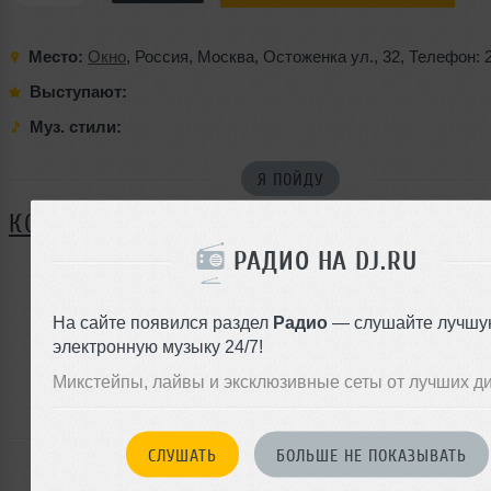
Место:
Окно
,
Россия
,
Москва
,
Остоженка ул.
,
32
,
Телефон: 
Выступают:
Муз. стили:
Я ПОЙДУ
КОММЕНТАРИИ
РАДИО НА DJ.RU
ЗАРЕГИСТРИРУЙТЕСЬ
На сайте появился раздел
Радио
— слушайте лучшу
электронную музыку 24/7!
Или
войдите на сайт
Микстейпы, лайвы и эксклюзивные сеты от лучших д
чтобы оставить комментарий
СЛУШАТЬ
БОЛЬШЕ НЕ ПОКАЗЫВАТЬ