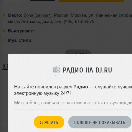
Место:
Zona (закрыт)
,
Россия
,
Москва
,
ул. Ленинская слобо
метро Автозаводская
,
тел. (495) 675-69-75
Выступают:
Муз. стили:
Я ПОЙДУ
КОММЕНТАРИИ
РАДИО НА DJ.RU
На сайте появился раздел
Радио
— слушайте лучшу
ЗАРЕГИСТРИРУЙТЕСЬ
электронную музыку 24/7!
Или
Микстейпы, лайвы и эксклюзивные сеты от лучших д
войдите на сайт
чтобы оставить комментарий
СЛУШАТЬ
БОЛЬШЕ НЕ ПОКАЗЫВАТЬ