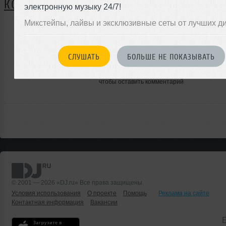
КОММЕНТАРИИ
электронную музыку 24/7!
Микстейпы, лайвы и эксклюзивные сеты от лучших д
ЗАРЕГИСТРИРУЙТЕСЬ
СЛУШАТЬ
БОЛЬШЕ НЕ ПОКАЗЫВАТЬ
Или
войдите на сайт
чтобы оставить комментарий
© 2001 — 2026 «DJ.ru» Все права защищены.
Условия использования
О проекте
Помощь
Реклама на сайте
Контактная информация
Вакансии
Б