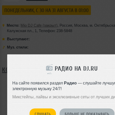
ПОНЕДЕЛЬНИК, C 30 НА 31 АВГУСТА В 01:00
Место:
Mio DJ Cafe (закрыт)
,
Россия
,
Москва
,
м. Октябрьск
Калужская пл.
,
1
,
Телефон: 238-5848
Выступают:
Муз. стили:
Я ПОЙДУ
РАДИО НА DJ.RU
КОММЕНТАРИИ
На сайте появился раздел
Радио
— слушайте лучшу
электронную музыку 24/7!
ЗАРЕГИСТРИРУЙТЕСЬ
Микстейпы, лайвы и эксклюзивные сеты от лучших д
Или
войдите на сайт
чтобы оставить комментарий
СЛУШАТЬ
БОЛЬШЕ НЕ ПОКАЗЫВАТЬ