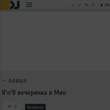
ВХ
АФИША
R'n'B вечеринка в Мио
0
Вечеринка