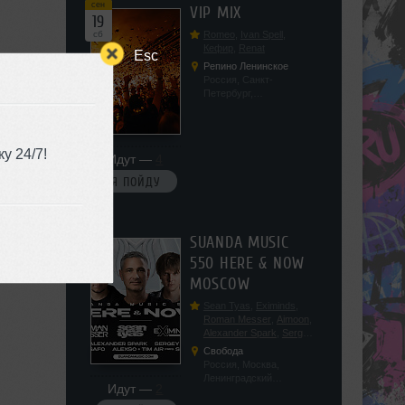
сен
VIP MIX
19
сб
Romeo
,
Ivan Spell
,
Кефир
,
Renat
Esc
Репино Ленинское
Россия, Санкт-
Петербург,
Ленинградская обл, п.
Ленинское, ул.
Советская 171
у 24/7!
Идут —
4
Я ПОЙДУ
сен
SUANDA MUSIC
19
550 HERE & NOW
сб
MOSCOW
Sean Tyas
,
Eximinds
,
Roman Messer
,
Aimoon
,
Alexander Spark
,
Sergey
Salekhov
,
Georgio Safo
,
Свобода
AlexSo
,
Tim Air
Россия, Москва,
Ленинградский
Идут —
2
проспект, 47с19