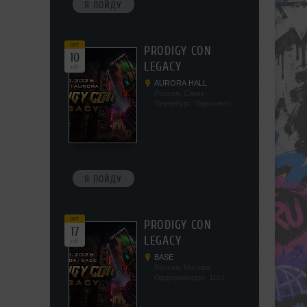
Я ПОЙДУ
окт
PRODIGY CON
10
LEGACY
сб
AURORA HALL
Россия, Санкт-
Петербург, Пироговская
наб, 5/2
Я ПОЙДУ
окт
PRODIGY CON
17
LEGACY
сб
BASE
Россия, Москва,
Орджоникидзе, 11с1