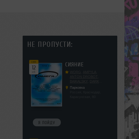
НЕ ПРОПУСТИ:
сен
СИЯНИЕ
12
сб
WORG
,
AMPYLA
,
ANTON DROBOT
,
BAIKALSKY
,
DARK
DILLER
,
FUCKOPSSS
,
Парковка
KALUGIN
,
KITEGNOM
,
Россия, Краснодар,
KODENKO
,
LEEYA
,
Карасунская, 80
MEDIKA
,
PRIZRAK
,
PUSHIN
,
RAS ALGETHI
,
RPMD
,
SHINPU
,
TRIGGER
,
UFF
,
YASYA
,
VERIGO
Я ПОЙДУ