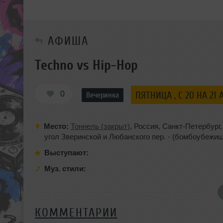
АФИША
Techno vs Hip-Hop
0
ПЯТНИЦА , C 20 НА 21 
Вечеринка
Место:
Тоннель (закрыт)
,
Россия
,
Санкт-Петербург
угол Зверинской и Любанского пер. - (бомбоубежище
Выступают:
Муз. стили:
КОММЕНТАРИИ