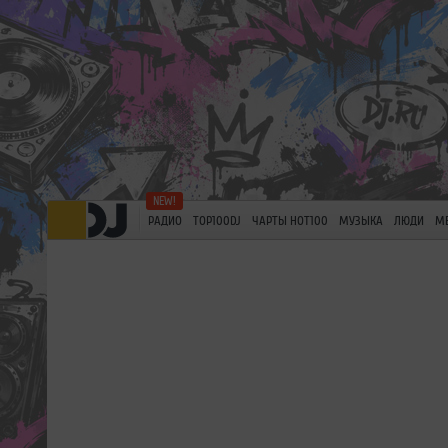
РАДИО
TOP100DJ
ЧАРТЫ HOT100
МУЗЫКА
ЛЮДИ
М