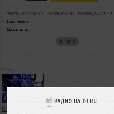
Место:
Лето (закрыт)
,
Россия
,
Москва
,
Яузская
,
1/15
,
967 36
Выступают:
Муз. стили:
Я ПОЙДУ
Щя будет мясо
02 апреля
РАДИО НА DJ.RU
КОММЕНТАРИИ