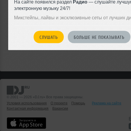
На сайте появился раздел
Радио
— слушайте лучшу
электронную музыку 24/7!
ЗАРЕГИСТРИРУЙТЕСЬ
Микстейпы, лайвы и эксклюзивные сеты от лучших д
Или
войдите на сайт
СЛУШАТЬ
БОЛЬШЕ НЕ ПОКАЗЫВАТЬ
чтобы оставить комментарий
© 2001 — 2026 «DJ.ru» Все права защищены.
Условия использования
О проекте
Помощь
Реклама на сайте
Контактная информация
Вакансии
Б