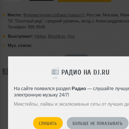
Место:
Флегматичная собака (закрыт)
,
Россия
,
Москва
,
Ман
ТК "Охотный ряд"
,
средний уровень
,
вход с Александровско
Телефон: 995-9545
Выступают:
Helga
,
Meshkov
,
Ухо
Муз. стили:
Я ПОЙДУ
КОММЕНТАРИИ
РАДИО НА DJ.RU
На сайте появился раздел
Радио
— слушайте лучшу
ЗАРЕГИСТРИРУЙТЕСЬ
электронную музыку 24/7!
Микстейпы, лайвы и эксклюзивные сеты от лучших д
Или
войдите на сайт
чтобы оставить комментарий
СЛУШАТЬ
БОЛЬШЕ НЕ ПОКАЗЫВАТЬ