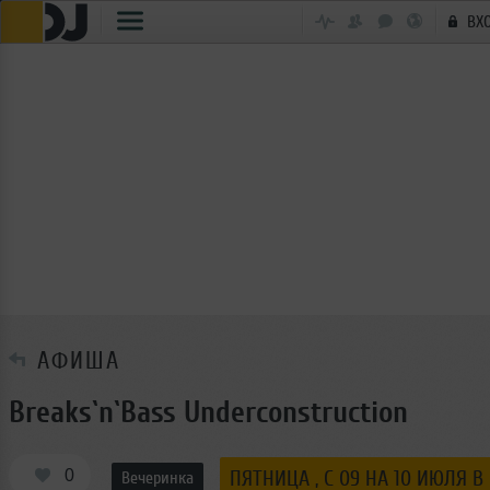
ВХ
АФИША
Breaks`n`Bass Underconstruction
0
ПЯТНИЦА , C 09 НА 10 ИЮЛЯ В 
Вечеринка