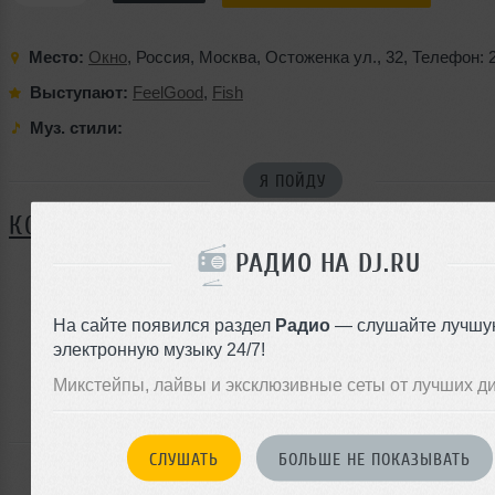
Место:
Окно
,
Россия
,
Москва
,
Остоженка ул.
,
32
,
Телефон: 
Выступают:
FeelGood
,
Fish
Муз. стили:
Я ПОЙДУ
КОММЕНТАРИИ
РАДИО НА DJ.RU
ЗАРЕГИСТРИРУЙТЕСЬ
На сайте появился раздел
Радио
— слушайте лучшу
электронную музыку 24/7!
Или
войдите на сайт
Микстейпы, лайвы и эксклюзивные сеты от лучших д
чтобы оставить комментарий
СЛУШАТЬ
БОЛЬШЕ НЕ ПОКАЗЫВАТЬ