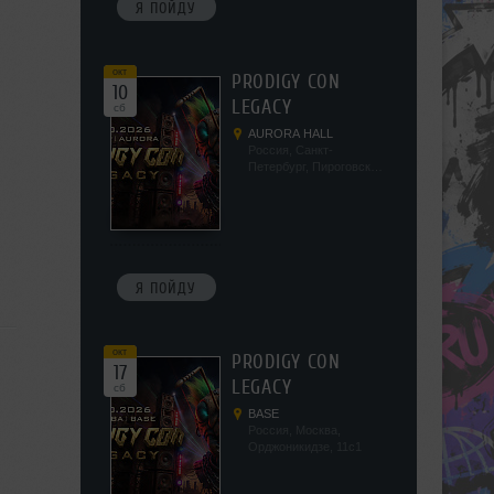
Я ПОЙДУ
окт
PRODIGY CON
10
LEGACY
сб
AURORA HALL
Россия, Санкт-
Петербург, Пироговская
наб, 5/2
Я ПОЙДУ
окт
PRODIGY CON
17
LEGACY
сб
BASE
Россия, Москва,
Орджоникидзе, 11с1