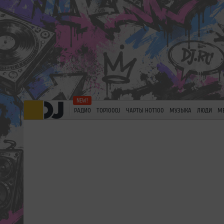
РАДИО
TOP100DJ
ЧАРТЫ HOT100
МУЗЫКА
ЛЮДИ
М