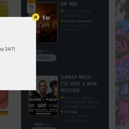
сен
VIP MIX
19
сб
Romeo
,
Ivan Spell
,
Кефир
,
Renat
Esc
Репино Ленинское
Россия, Санкт-
Петербург,
Ленинградская обл, п.
Ленинское, ул.
Советская 171
у 24/7!
Идут —
4
Я ПОЙДУ
сен
SUANDA MUSIC
19
550 HERE & NOW
сб
MOSCOW
Sean Tyas
,
Eximinds
,
Roman Messer
,
Aimoon
,
Alexander Spark
,
Sergey
Salekhov
,
Georgio Safo
,
Свобода
AlexSo
,
Tim Air
Россия, Москва,
Ленинградский
Идут —
2
проспект, 47с19