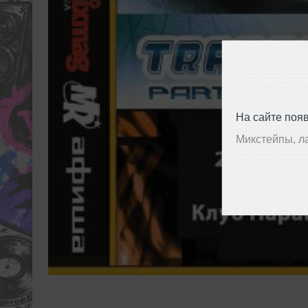
На сайте поя
Микстейпы, л