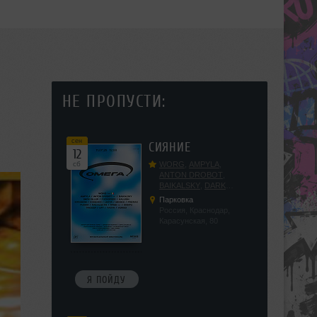
НЕ ПРОПУСТИ:
сен
СИЯНИЕ
12
сб
WORG
,
AMPYLA
,
ANTON DROBOT
,
BAIKALSKY
,
DARK
DILLER
,
FUCKOPSSS
,
Парковка
KALUGIN
,
KITEGNOM
,
Россия, Краснодар,
KODENKO
,
LEEYA
,
Карасунская, 80
MEDIKA
,
PRIZRAK
,
PUSHIN
,
RAS ALGETHI
,
RPMD
,
SHINPU
,
TRIGGER
,
UFF
,
YASYA
,
VERIGO
Я ПОЙДУ