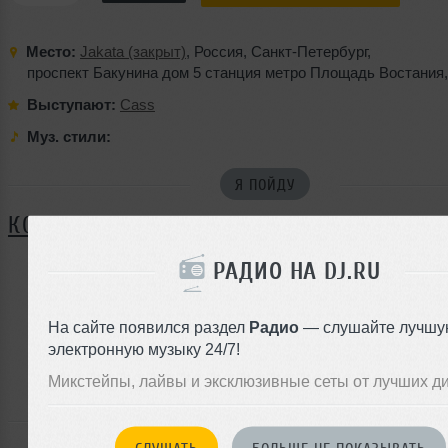
Место:
Jakata (закрыт)
,
Россия
,
Санкт-Петербург
,
проспект Бакунина дом 5 станция метро Площадь Востания
Выступают:
Cass
Муз. стили:
Я ПОЙДУ
КОММЕНТАРИИ
РАДИО НА DJ.RU
ЗАРЕГИСТРИРУЙТЕСЬ
На сайте появился раздел
Радио
— слушайте лучшу
Или
электронную музыку 24/7!
войдите на сайт
чтобы оставить комментарий
Микстейпы, лайвы и эксклюзивные сеты от лучших д