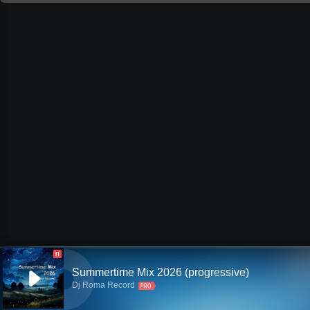
П
Summertime Mix 2026 (progressive)
Dj Roma Record