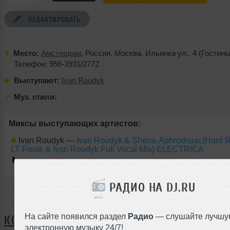
РЕДАКТИРОВАТЬ
Место:
Амстердам
,
Россия
,
Москва
,
Ильинка ул.
,
4 (Гостины
Телефон: 956-3931/2772
Выступают:
Ivan Roudyk
Муз. стили:
Миксы выступающих артистов:
Ivan Roudyk
—
Ivan Roudyk & Shena-Aphrodisiac(Hard 
LT Freak & Ivan Roudyk Full Vocal Mix) ELECTRICA
РАДИО НА DJ.RU
Я ПОЙДУ
На сайте появился раздел
Радио
— слушайте лучшу
КОММЕНТАРИИ
электронную музыку 24/7!