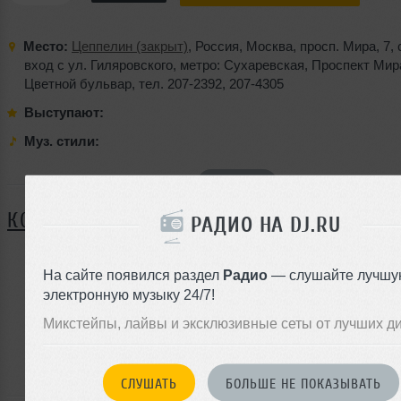
Место:
Цеппелин (закрыт)
,
Россия
,
Москва
,
просп. Мира
,
7
,
вход с ул. Гиляровского
,
метро: Сухаревская
,
Проспект Мир
Цветной бульвар
,
тел. 207-2392
,
207-4305
Выступают:
Муз. стили:
Я ПОЙДУ
КОММЕНТАРИИ
РАДИО НА DJ.RU
На сайте появился раздел
Радио
— слушайте лучшу
ЗАРЕГИСТРИРУЙТЕСЬ
электронную музыку 24/7!
Микстейпы, лайвы и эксклюзивные сеты от лучших д
Или
войдите на сайт
чтобы оставить комментарий
СЛУШАТЬ
БОЛЬШЕ НЕ ПОКАЗЫВАТЬ