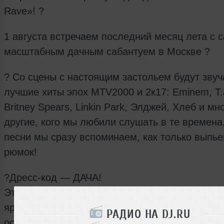
Rave»! ?
1 августа встречаем последний месяц лета с 
масштабным дачным сабантуем в Москве ?
? Со сцены с настоящим застольем будут звуч
лучшие хиты эпох MTV2000 и 2к17: Eminem, T.a
Britney Spears, Linkin Park, Элджей, Хлеб и мн
другие, кого мы любили слушать в те времена,
песни мы сразу вспоминаем, как только выпье
рюмок!
?Дресс-код — ДАЧА!
Это та самая вечеринка, на которую можно на
яркие спортивки со смешной футболкой, кото
РАДИО НА DJ.RU
осталась в доме у бабушки, и в которой удобн