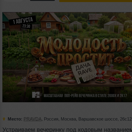
Место:
PRAVDA
,
Россия
,
Москва
,
Варшавское шоссе
,
26с12
Устраиваем вечеринку под кодовым название