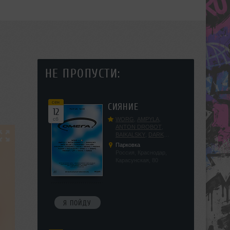
НЕ ПРОПУСТИ:
сен
СИЯНИЕ
12
сб
WORG
,
AMPYLA
,
ANTON DROBOT
,
BAIKALSKY
,
DARK
DILLER
,
FUCKOPSSS
,
Парковка
KALUGIN
,
KITEGNOM
,
Россия, Краснодар,
KODENKO
,
LEEYA
,
Карасунская, 80
MEDIKA
,
PRIZRAK
,
PUSHIN
,
RAS ALGETHI
,
RPMD
,
SHINPU
,
TRIGGER
,
UFF
,
YASYA
,
VERIGO
Я ПОЙДУ