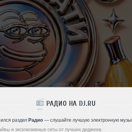
РАДИО НА DJ.RU
вился раздел
Радио
— слушайте лучшую электронную музык
айвы и эксклюзивные сеты от лучших диджеев.