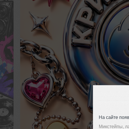
На сайте поя
Микстейпы, л