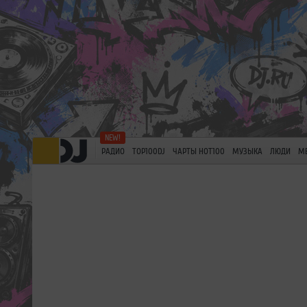
РАДИО
TOP100DJ
ЧАРТЫ HOT100
МУЗЫКА
ЛЮДИ
М