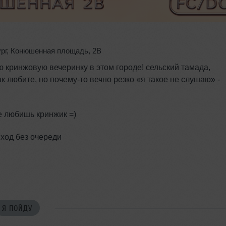
рг
,
Конюшенная площадь
,
2B
ю кринжовую вечеринку в этом городе! сельский тамада,
к любите, но почему-то вечно резко «я такое не слушаю» -
е любишь кринжик =)
 вход без очереди
Я ПОЙДУ