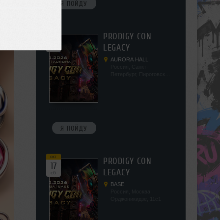
Я ПОЙДУ
окт
PRODIGY CON
10
LEGACY
сб
AURORA HALL
Россия, Санкт-
Петербург, Пироговская
наб, 5/2
Я ПОЙДУ
окт
PRODIGY CON
17
LEGACY
сб
BASE
Россия, Москва,
Орджоникидзе, 11с1