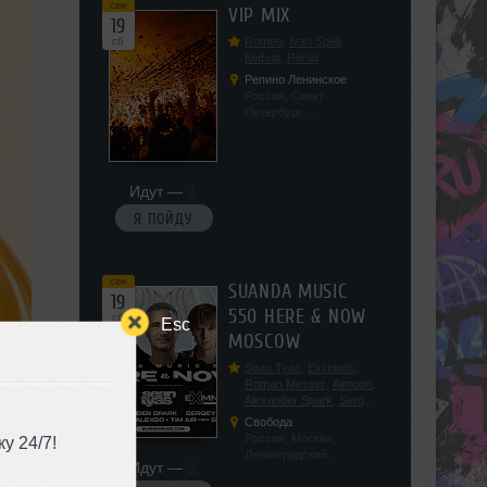
сен
VIP MIX
19
сб
Romeo
,
Ivan Spell
,
Кефир
,
Renat
Репино Ленинское
Россия, Санкт-
Петербург,
Ленинградская обл, п.
Ленинское, ул.
Советская 171
Идут —
4
Я ПОЙДУ
сен
SUANDA MUSIC
19
550 HERE & NOW
сб
Esc
MOSCOW
Sean Tyas
,
Eximinds
,
Roman Messer
,
Aimoon
,
Alexander Spark
,
Sergey
Salekhov
,
Georgio Safo
,
Свобода
AlexSo
,
Tim Air
Россия, Москва,
у 24/7!
Ленинградский
Идут —
2
проспект, 47с19